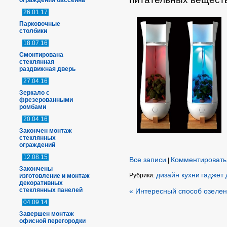
ограждения бассейна
26.01.17
Парковочные
столбики
18.07.16
Смонтирована
стеклянная
раздвижная дверь
27.04.16
Зеркало с
фрезерованными
ромбами
20.04.16
Закончен монтаж
стеклянных
ограждений
12.08.15
Все записи
Комментировать
|
Закончены
дизайн кухни
гаджет 
Рубрики:
изготовление и монтаж
декоративных
стеклянных панелей
« Интересный способ озеле
04.09.14
Завершен монтаж
офисной перегородки