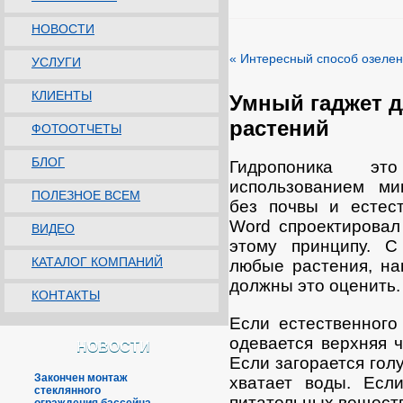
НОВОСТИ
« Интересный способ озеле
УСЛУГИ
КЛИЕНТЫ
Умный гаджет 
растений
ФОТООТЧЕТЫ
БЛОГ
Гидропоника э
использованием ми
ПОЛЕЗНОЕ ВСЕМ
без почвы и естест
Word спроектировал
ВИДЕО
этому принципу. 
КАТАЛОГ КОМПАНИЙ
любые растения, на
должны это оценить.
КОНТАКТЫ
Если естественног
одевается верхняя 
НОВОСТИ
Если загорается голу
Закончен монтаж
хватает воды. Если
стеклянного
питательных веществ,