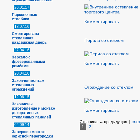
ограждения бассейна
26.01.17
Парковочные
столбики
Комментировать
18.07.16
Смонтирована
стеклянная
Перила со стеклом
раздвижная дверь
27.04.16
Зеркало с
фрезерованными
Комментировать
ромбами
20.04.16
Закончен монтаж
стеклянных
Ограждение со стеклом
ограждений
12.08.15
Закончены
изготовление и монтаж
Комментировать
декоративных
стеклянных панелей
|
сле
Страница:
← предыдущая
04.09.14
1
2
Завершен монтаж
офисной перегородки