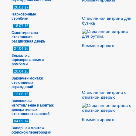
Комментировать
ограждения бассейна
26.01.17
Парковочные
Стеклянная витрина для
столбики
бутика
18.07.16
Смонтирована
стеклянная
раздвижная дверь
Комментировать
27.04.16
Зеркало с
фрезерованными
ромбами
20.04.16
Закончен монтаж
стеклянных
ограждений
Стеклянная витрина с
12.08.15
откатной дверью
Закончены
изготовление и монтаж
декоративных
стеклянных панелей
Комментировать
04.09.14
Завершен монтаж
офисной перегородки