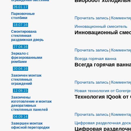
Биоробот холодильник
ограждения бассейна
26.01.17
Парковочные
Прочитать запись
Комменти
столбики
|
18.07.16
Инновационный смеситель
Смонтирована
Инновационный сме
стеклянная
раздвижная дверь
27.04.16
Прочитать запись
Комменти
|
Зеркало с
фрезерованными
Всегда горячая ванна
ромбами
Всегда горячая ванн
20.04.16
Закончен монтаж
стеклянных
Прочитать запись
Комменти
|
ограждений
Новая технология от Gorenje
12.08.15
Технология IQook от 
Закончены
изготовление и монтаж
декоративных
стеклянных панелей
Прочитать запись
Комментар
|
04.09.14
Цифровая разделочная доск
Завершен монтаж
офисной перегородки
Цифровая разделочн