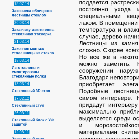
поддается растреск
15.07.14
постоянно ухода 
Закончена облицовка
специальными вещ
лестницы стеклом
лаком. В помещении
26.03.14
температура и влаж
Заказчику изготовлена
стеклянная этажерка
случае, дерево начне
21.03.14
Лестницы из камня
Закончен монтаж
сложно. Скорее всего
столешницы из стекла
Но все же в некото
18.03.14
можно заметить. 
Изготовлены и
сооружении наруж
смонтированы
стеклянные полки
Благодаря неповтори
приобретает элег
13.03.14
Подобные лестниц
Стеклянный 3D стол
самом интерьере. 
17.02.12
придадут интерьеру
Стеклянный стул
максимально прибл
26.08.11
выделяется среди о
Стеклянный блок с УФ
и морозостойко
защитой
материалами счита
12.08.11
несущая конструкци