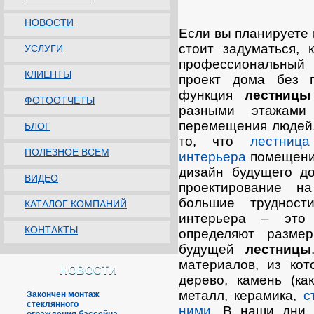
НОВОСТИ
Если вы планируете
стоит задуматься, 
УСЛУГИ
профессиональный 
КЛИЕНТЫ
проект дома без п
функция
лестницы
ФОТООТЧЕТЫ
разными этажами
перемещения людей. 
БЛОГ
то, что
лестниц
ПОЛЕЗНОЕ ВСЕМ
интерьера
помещения
дизайн будущего д
ВИДЕО
проектирование н
большие труднос
КАТАЛОГ КОМПАНИЙ
интерьера – это 
КОНТАКТЫ
определяют разме
будущей
лестницы
материалов, из кот
НОВОСТИ
дерево, камень (ка
металл, керамика,
с
Закончен монтаж
стеклянного
ними
. В наши дни 