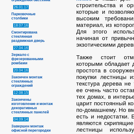
ограждения бассейна
строительства и ор
26.01.17
которые и позволя
Парковочные
высоким требован
столбики
материал, из которо
18.07.16
Для этого исполь
Смонтирована
стеклянная
начиная от привычн
раздвижная дверь
экзотическими дерев
27.04.16
Зеркало с
Также стоит отме
фрезерованными
которыми обладает д
ромбами
простота в сооруже
20.04.16
покупки лестницы и
Закончен монтаж
стеклянных
текстура дерева не 
ограждений
ее очень часто оста
12.08.15
тех домах, в интерь
Закончены
царит постоянный ко
изготовление и монтаж
декоративных
по-домашнему. Но вм
стеклянных панелей
есть и недостатки. 
04.09.14
являются скрипящие 
Завершен монтаж
лестницы использ
офисной перегородки